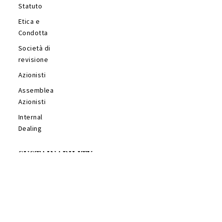
Statuto
Etica e
Condotta
Società di
revisione
Azionisti
Assemblea
Azionisti
Internal
Dealing
SUSTAINABILITY
What we
stand for
The People
We Care
About