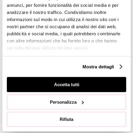
annunci, per fornire funzionalità dei social media e per
Mar
MONNALISA: disposizioni attuative del DPCM del 22
24,
analizzare il nostro traffico. Condividiamo inoltre
Marzo 2020 e riapertura negozi in Cina
2020
informazioni sul modo in cui utilizza il nostro sito con i
nostri partner che si occupano di analisi dei dati web,
Mar
Monnalisa: Aggiornamento sull’andamento del Gruppo
pubblicità e social media, i quali potrebbero combinarle
6,
con altre informazioni che ha fornito loro o che hanno
2020
raccolto dal suo utilizzo dei loro servizi.
Gen
Management Presentation Investor Day
14,
Mostra dettagli
2020
Gen
Accetta tutti
Nuova concession a Galeries Lafayette
14,
2020
Personalizza
Gen
Monnalisa Calendario Finanziario 2020
13,
Rifiuta
2020