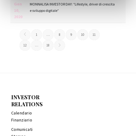
Gen
MONNALISA INVESTOR DAY: “Lifestyle, driver di crescita
10,
e sviluppo digitale”
2020
1
…
8
9
10
11
12
…
18
INVESTOR
RELATIONS
Calendario
Finanziario
Comunicati