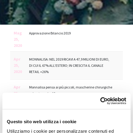
Mag
Approvazione Bilancio 2019
25,
2020
Apr
MONNALISA: NEL 2019 RICAVI A 47,9 MILIONI DI EURO,
25,
DI CUI IL 67% ALL’ESTERO; IN CRESCITA IL CANALE
2020
RETAIL +26%
Apr
Monnalisa pensa ai più piccoli, mascherine chirurgiche
21,
colorate under 12
2020
Mar
MONNALISA: Modifica Calendario Finanziario 2020
27,
Questo sito web utilizza i cookie
2020
Utilizziamo i cookie per personalizzare contenuti ed