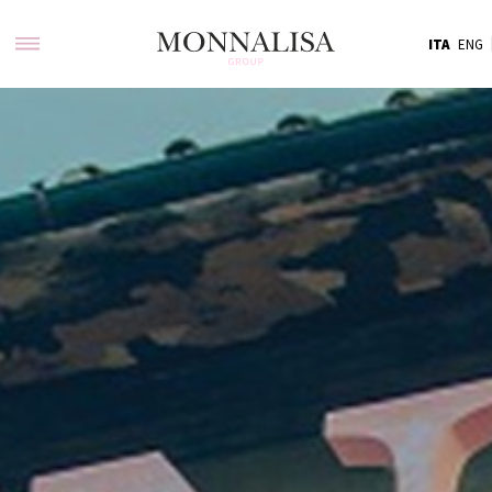
ITA
ENG