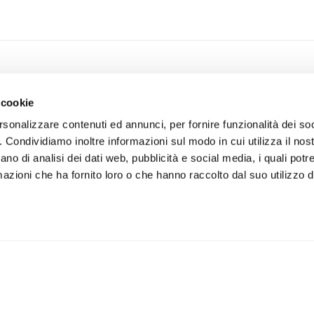
CE
SUSTAINABILITY
CON
 cookie
ministrazione
What we stand for
rsonalizzare contenuti ed annunci, per fornire funzionalità dei so
ale
The People We Care About
o. Condividiamo inoltre informazioni sul modo in cui utilizza il nost
ano di analisi dei dati web, pubblicità e social media, i quali pot
The planet we treasure
azioni che ha fornito loro o che hanno raccolto dal suo utilizzo de
a
The community we belong to
ione
isti