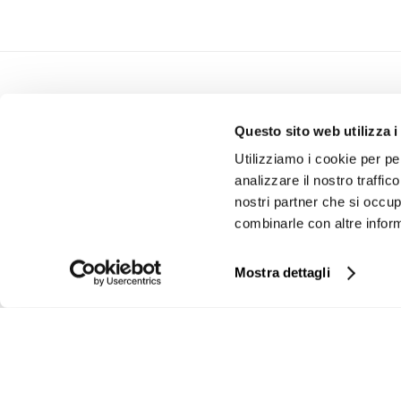
INVESTOR RELATIONS
GOVERNAN
Questo sito web utilizza i
Calendario Finanziario
Consiglio di Am
Utilizziamo i cookie per pe
Comunicati Stampa
Collegio Sindac
analizzare il nostro traffic
nostri partner che si occup
Titolo Monnalisa
Statuto
combinarle con altre inform
Financial Reports
Etica e Condott
Management Presentations
Società di revis
Mostra dettagli
Copertura Analisti
Azionisti
Company Profile
Assemblea Azion
Internal Dealing