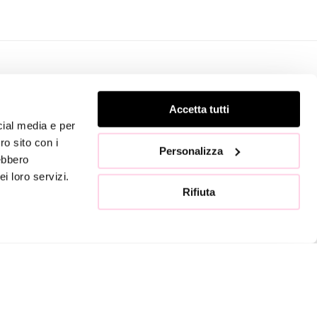
TATTI
SEGUICI
Accetta tutti
cial media e per
ro sito con i
Personalizza
Vai allo store »
rebbero
i loro servizi.
Rifiuta