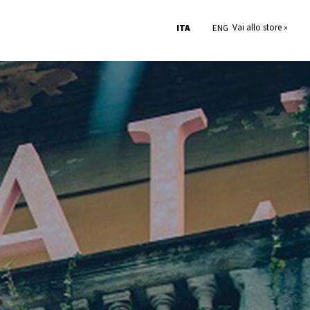
Vai allo store »
ITA
ENG