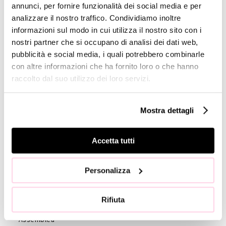
annunci, per fornire funzionalità dei social media e per
Analisti
analizzare il nostro traffico. Condividiamo inoltre
Company
informazioni sul modo in cui utilizza il nostro sito con i
Profile
nostri partner che si occupano di analisi dei dati web,
pubblicità e social media, i quali potrebbero combinarle
GOVERNANCE
con altre informazioni che ha fornito loro o che hanno
raccolto dal suo utilizzo dei loro servizi.
Consiglio di
Amministrazione
Collegio
Mostra dettagli
Sindacale
Statuto
Accetta tutti
Etica e
Condotta
Personalizza
Società di
revisione
Rifiuta
Azionisti
Assemblea