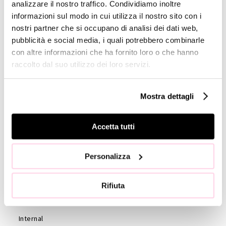
analizzare il nostro traffico. Condividiamo inoltre
Profile
informazioni sul modo in cui utilizza il nostro sito con i
nostri partner che si occupano di analisi dei dati web,
GOVERNANCE
pubblicità e social media, i quali potrebbero combinarle
Consiglio di
con altre informazioni che ha fornito loro o che hanno
Amministrazione
raccolto dal suo utilizzo dei loro servizi.
Collegio
Sindacale
Mostra dettagli
Statuto
Etica e
Accetta tutti
Condotta
Società di
Personalizza
revisione
Azionisti
Rifiuta
Assemblea
Azionisti
Internal