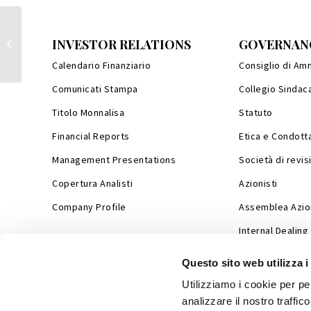
Relazione illustrativa assemblea
INVESTOR RELATIONS
GOVERNAN
ordinaria
Calendario Finanziario
Consiglio di Am
Comunicati Stampa
Collegio Sindac
Titolo Monnalisa
Statuto
Financial Reports
Etica e Condott
Management Presentations
Società di revis
Copertura Analisti
Azionisti
Company Profile
Assemblea Azion
Internal Dealing
Questo sito web utilizza i
Utilizziamo i cookie per pe
analizzare il nostro traffic