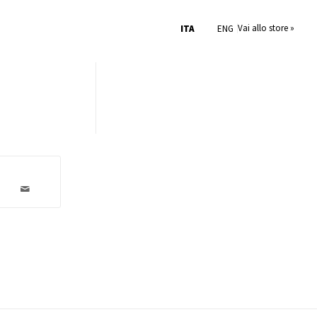
Vai allo store »
ITA
ENG