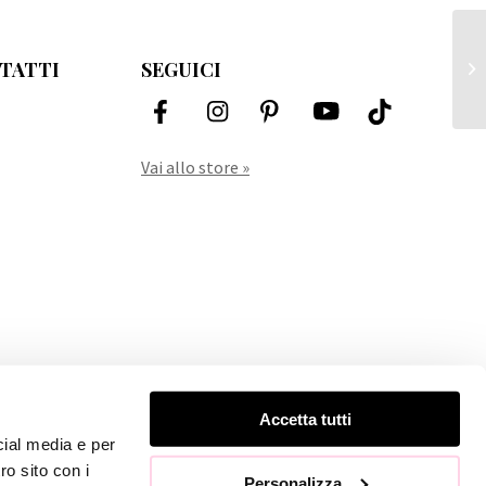
TATTI
SEGUICI
Mo
Vai allo store »
Accetta tutti
cial media e per
ro sito con i
Personalizza