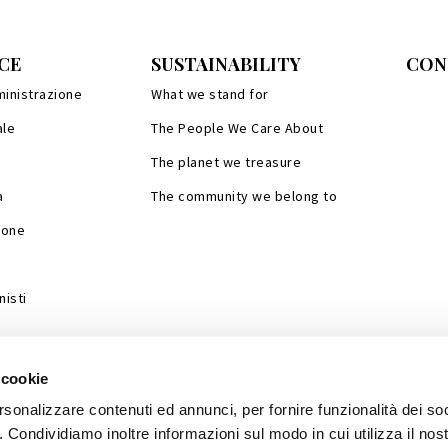
CE
SUSTAINABILITY
CON
ministrazione
What we stand for
ale
The People We Care About
The planet we treasure
a
The community we belong to
ione
isti
 cookie
rsonalizzare contenuti ed annunci, per fornire funzionalità dei so
o. Condividiamo inoltre informazioni sul modo in cui utilizza il nost