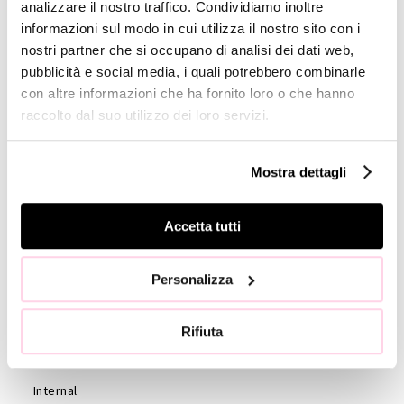
analizzare il nostro traffico. Condividiamo inoltre
Profile
informazioni sul modo in cui utilizza il nostro sito con i
nostri partner che si occupano di analisi dei dati web,
GOVERNANCE
pubblicità e social media, i quali potrebbero combinarle
Consiglio di
con altre informazioni che ha fornito loro o che hanno
Amministrazione
raccolto dal suo utilizzo dei loro servizi.
Collegio
Sindacale
Mostra dettagli
Statuto
Etica e
Accetta tutti
Condotta
Società di
Personalizza
revisione
Azionisti
Rifiuta
Assemblea
Azionisti
Internal