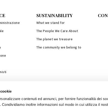
CE
SUSTAINABILITY
CON
ministrazione
What we stand for
ale
The People We Care About
The planet we treasure
a
The community we belong to
ione
isti
 cookie
rsonalizzare contenuti ed annunci, per fornire funzionalità dei so
o. Condividiamo inoltre informazioni sul modo in cui utilizza il nost