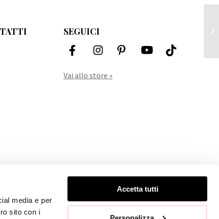
Mo
TATTI
SEGUICI
cu
Vai allo store »
Accetta tutti
cial media e per
ro sito con i
Personalizza