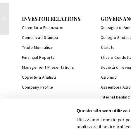
Relazione Finanziaria Semestrale
INVESTOR RELATIONS
GOVERNAN
Consolidata al 30 giugno 2019
Calendario Finanziario
Consiglio di Am
Comunicati Stampa
Collegio Sindac
Titolo Monnalisa
Statuto
Financial Reports
Etica e Condott
Management Presentations
Società di revis
Copertura Analisti
Azionisti
Company Profile
Assemblea Azion
Internal Dealing
Questo sito web utilizza i
Utilizziamo i cookie per pe
analizzare il nostro traffic