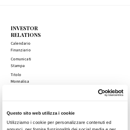
INVESTOR
RELATIONS
Calendario
Finanziario
Comunicati
Stampa
Titolo
Monnalisa
Financial
Reports
Management
Presentations
Questo sito web utilizza i cookie
Copertura
Utilizziamo i cookie per personalizzare contenuti ed
Analisti
annunci, per fornire funzionalità dei social media e per