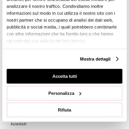
analizzare il nostro traffico. Condividiamo inoltre
Company
informazioni sul modo in cui utilizza il nostro sito con i
Profile
nostri partner che si occupano di analisi dei dati web,
pubblicità e social media, i quali potrebbero combinarle
GOVERNANCE
con altre informazioni che ha fornito loro o che hanno
Consiglio di
raccolto dal suo utilizzo dei loro servizi.
Amministrazione
Collegio
Mostra dettagli
Sindacale
Statuto
Accetta tutti
Etica e
Condotta
Società di
Personalizza
revisione
Azionisti
Rifiuta
Assemblea
Azionisti