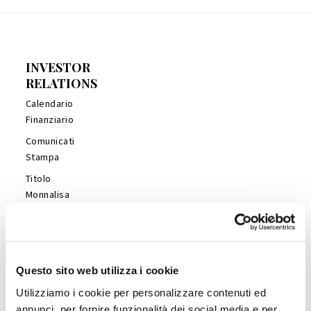
INVESTOR
RELATIONS
Calendario
Finanziario
Comunicati
Stampa
Titolo
Monnalisa
Financial
Reports
Management
Presentations
Questo sito web utilizza i cookie
Copertura
Utilizziamo i cookie per personalizzare contenuti ed
Analisti
annunci, per fornire funzionalità dei social media e per