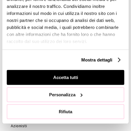
analizzare il nostro traffico. Condividiamo inoltre
Company
informazioni sul modo in cui utilizza il nostro sito con i
Profile
nostri partner che si occupano di analisi dei dati web,
pubblicità e social media, i quali potrebbero combinarle
GOVERNANCE
con altre informazioni che ha fornito loro o che hanno
Consiglio di
raccolto dal suo utilizzo dei loro servizi.
Amministrazione
Collegio
Mostra dettagli
Sindacale
Statuto
Accetta tutti
Etica e
Condotta
Società di
Personalizza
revisione
Azionisti
Rifiuta
Assemblea
Azionisti