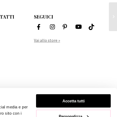
Av
TATTI
SEGUICI
Ap
Vai allo store »
Accetta tutti
cial media e per
ro sito con i
Personalizza