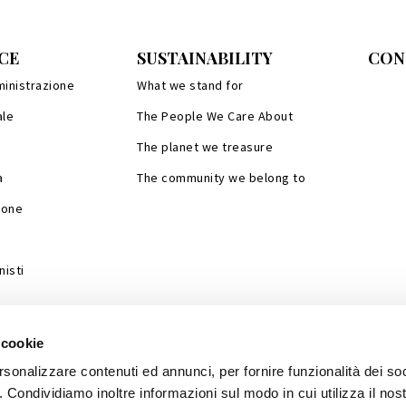
CE
SUSTAINABILITY
CON
ministrazione
What we stand for
ale
The People We Care About
The planet we treasure
a
The community we belong to
ione
isti
 cookie
rsonalizzare contenuti ed annunci, per fornire funzionalità dei so
o. Condividiamo inoltre informazioni sul modo in cui utilizza il nost