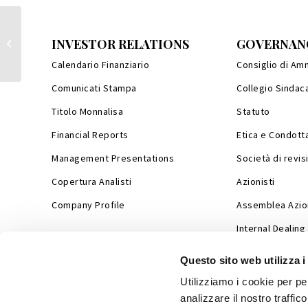
INVESTOR RELATIONS
GOVERNAN
Acquisto Azioni Proprie
Calendario Finanziario
Consiglio di Am
Comunicati Stampa
Collegio Sindac
Titolo Monnalisa
Statuto
Financial Reports
Etica e Condott
Management Presentations
Società di revis
Copertura Analisti
Azionisti
Company Profile
Assemblea Azion
Internal Dealing
Questo sito web utilizza i
Utilizziamo i cookie per pe
analizzare il nostro traffic