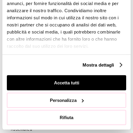
annunci, per fornire funzionalità dei social media e per
Analisti
analizzare il nostro traffico. Condividiamo inoltre
Company
informazioni sul modo in cui utilizza il nostro sito con i
Profile
nostri partner che si occupano di analisi dei dati web,
pubblicità e social media, i quali potrebbero combinarle
GOVERNANCE
con altre informazioni che ha fornito loro o che hanno
raccolto dal suo utilizzo dei loro servizi.
Consiglio di
Amministrazione
Collegio
Mostra dettagli
Sindacale
Statuto
Accetta tutti
Etica e
Condotta
Personalizza
Società di
revisione
Rifiuta
Azionisti
Assemblea