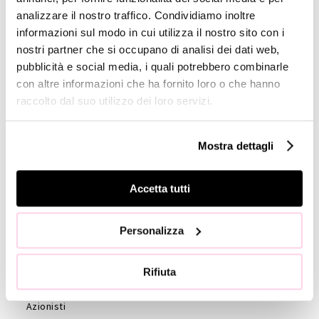
analizzare il nostro traffico. Condividiamo inoltre
Company
informazioni sul modo in cui utilizza il nostro sito con i
Profile
nostri partner che si occupano di analisi dei dati web,
pubblicità e social media, i quali potrebbero combinarle
GOVERNANCE
con altre informazioni che ha fornito loro o che hanno
Consiglio di
raccolto dal suo utilizzo dei loro servizi.
Amministrazione
Collegio
Mostra dettagli
Sindacale
Statuto
Accetta tutti
Etica e
Condotta
Società di
Personalizza
revisione
Azionisti
Rifiuta
Assemblea
Azionisti