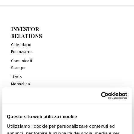
INVESTOR
RELATIONS
Calendario
Finanziario
Comunicati
Stampa
Titolo
Monnalisa
Financial
Reports
Management
Presentations
Questo sito web utilizza i cookie
Copertura
Utilizziamo i cookie per personalizzare contenuti ed
Analisti
annunci, per fornire funzionalità dei social media e per