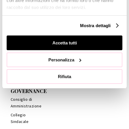
con altre informazioni che ha fornito loro o che hanno
Titolo
raccolto dal suo utilizzo dei loro servizi.
Monnalisa
Financial
Mostra dettagli
Reports
Management
Accetta tutti
Presentations
Copertura
Personalizza
Analisti
Company
Profile
Rifiuta
GOVERNANCE
Consiglio di
Amministrazione
Collegio
Sindacale