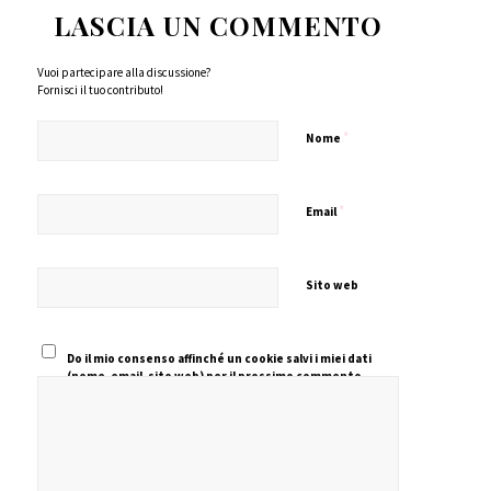
LASCIA UN COMMENTO
Vuoi partecipare alla discussione?
Fornisci il tuo contributo!
*
Nome
*
Email
Sito web
Do il mio consenso affinché un cookie salvi i miei dati
(nome, email, sito web) per il prossimo commento.