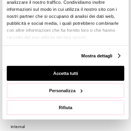
analizzare il nostro traffico. Condividiamo inoltre
Profile
informazioni sul modo in cui utilizza il nostro sito con i
nostri partner che si occupano di analisi dei dati web,
GOVERNANCE
pubblicità e social media, i quali potrebbero combinarle
Consiglio di
con altre informazioni che ha fornito loro o che hanno
Amministrazione
raccolto dal suo utilizzo dei loro servizi.
Collegio
Sindacale
Mostra dettagli
Statuto
Etica e
Accetta tutti
Condotta
Società di
Personalizza
revisione
Azionisti
Rifiuta
Assemblea
Azionisti
Internal