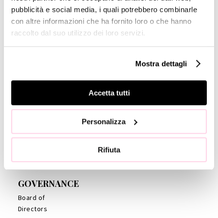
Financial
pubblicità e social media, i quali potrebbero combinarle
calendar
con altre informazioni che ha fornito loro o che hanno
Press
raccolto dal suo utilizzo dei loro servizi.
release
Share Price
Mostra dettagli
Financial
Reports
Accetta tutti
Management
Presentations
Analyst’s
Personalizza
Coverage
Company
Rifiuta
Profile
GOVERNANCE
Board of
Directors