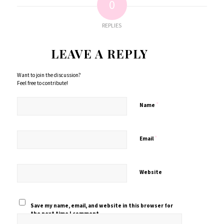
0
REPLIES
LEAVE A REPLY
Want to join the discussion?
Feel free to contribute!
*
Name
*
Email
Website
Save my name, email, and website in this browser for
the next time I comment.