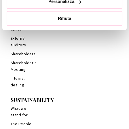
Personalizza
Auditors
Statute
Rifiuta
Code of
Ethics
External
auditors
Shareholders
Shareholder’s
Meeting
Internal
dealing
SUSTAINABILITY
What we
stand for
The People