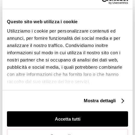
Press
release
Share Price
Questo sito web utilizza i cookie
Financial
Utilizziamo i cookie per personalizzare contenuti ed
Reports
annunci, per fornire funzionalità dei social media e per
analizzare il nostro traffico. Condividiamo inoltre
Management
informazioni sul modo in cui utilizza il nostro sito con i
Presentations
nostri partner che si occupano di analisi dei dati web,
Analyst’s
pubblicità e social media, i quali potrebbero combinarle
Coverage
con altre informazioni che ha fornito loro o che hanno
Company
raccolto dal suo utilizzo dei loro servizi.
Profile
GOVERNANCE
Mostra dettagli
Board of
Directors
Accetta tutti
Board of
Statutory