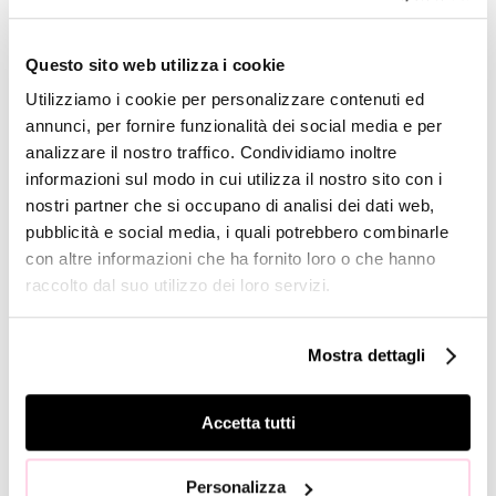
release
Share Price
Questo sito web utilizza i cookie
Financial
Utilizziamo i cookie per personalizzare contenuti ed
Reports
annunci, per fornire funzionalità dei social media e per
Management
analizzare il nostro traffico. Condividiamo inoltre
Presentations
informazioni sul modo in cui utilizza il nostro sito con i
Analyst’s
nostri partner che si occupano di analisi dei dati web,
Coverage
pubblicità e social media, i quali potrebbero combinarle
con altre informazioni che ha fornito loro o che hanno
Company
Profile
raccolto dal suo utilizzo dei loro servizi.
GOVERNANCE
Mostra dettagli
Board of
Directors
Accetta tutti
Board of
Statutory
Auditors
Personalizza