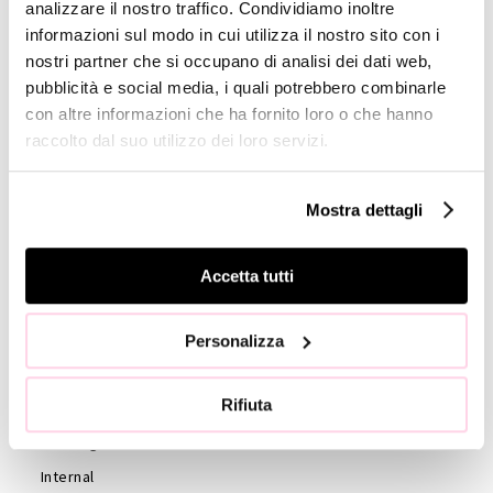
analizzare il nostro traffico. Condividiamo inoltre
informazioni sul modo in cui utilizza il nostro sito con i
GOVERNANCE
nostri partner che si occupano di analisi dei dati web,
Board of
pubblicità e social media, i quali potrebbero combinarle
Directors
con altre informazioni che ha fornito loro o che hanno
raccolto dal suo utilizzo dei loro servizi.
Board of
Statutory
Auditors
Mostra dettagli
Statute
Code of
Accetta tutti
Ethics
External
Personalizza
auditors
Shareholders
Rifiuta
Shareholder’s
Meeting
Internal