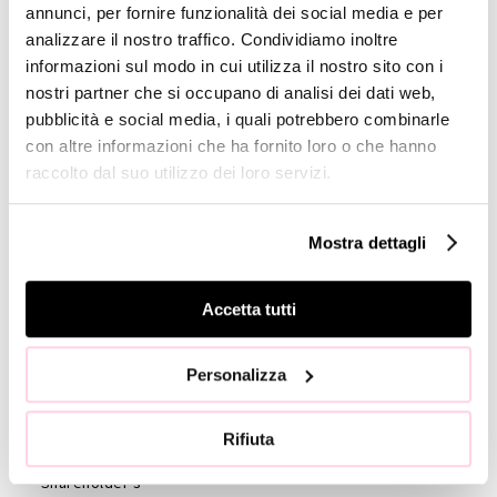
annunci, per fornire funzionalità dei social media e per
Company
analizzare il nostro traffico. Condividiamo inoltre
Profile
informazioni sul modo in cui utilizza il nostro sito con i
nostri partner che si occupano di analisi dei dati web,
GOVERNANCE
pubblicità e social media, i quali potrebbero combinarle
con altre informazioni che ha fornito loro o che hanno
Board of
raccolto dal suo utilizzo dei loro servizi.
Directors
Board of
Statutory
Mostra dettagli
Auditors
Statute
Accetta tutti
Code of
Ethics
Personalizza
External
auditors
Rifiuta
Shareholders
Shareholder’s