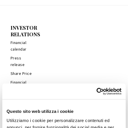
INVESTOR
RELATIONS
Financial
calendar
Press
release
Share Price
Financial
Reports
Management
Presentations
Questo sito web utilizza i cookie
Analyst’s
Coverage
Utilizziamo i cookie per personalizzare contenuti ed
annunci, per fornire funzionalità dei social media e per