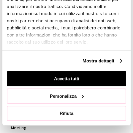
Company
analizzare il nostro traffico. Condividiamo inoltre
Profile
informazioni sul modo in cui utilizza il nostro sito con i
nostri partner che si occupano di analisi dei dati web,
GOVERNANCE
pubblicità e social media, i quali potrebbero combinarle
Board of
con altre informazioni che ha fornito loro o che hanno
Directors
raccolto dal suo utilizzo dei loro servizi.
Board of
Statutory
Mostra dettagli
Auditors
Statute
Accetta tutti
Code of
Ethics
External
Personalizza
auditors
Shareholders
Rifiuta
Shareholder’s
Meeting