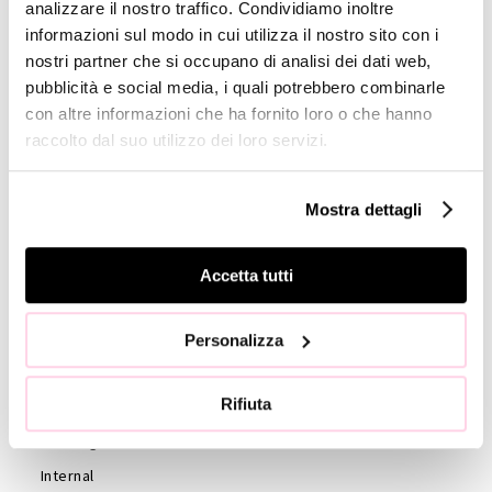
analizzare il nostro traffico. Condividiamo inoltre
informazioni sul modo in cui utilizza il nostro sito con i
GOVERNANCE
nostri partner che si occupano di analisi dei dati web,
Board of
pubblicità e social media, i quali potrebbero combinarle
Directors
con altre informazioni che ha fornito loro o che hanno
raccolto dal suo utilizzo dei loro servizi.
Board of
Statutory
Auditors
Mostra dettagli
Statute
Code of
Accetta tutti
Ethics
External
Personalizza
auditors
Shareholders
Rifiuta
Shareholder’s
Meeting
Internal