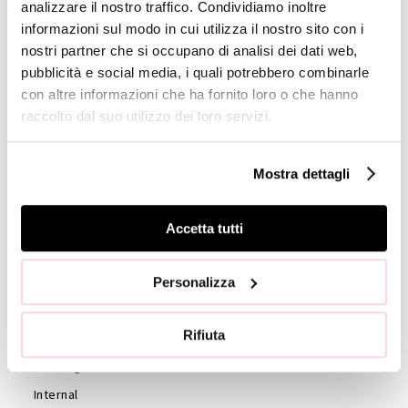
analizzare il nostro traffico. Condividiamo inoltre
informazioni sul modo in cui utilizza il nostro sito con i
GOVERNANCE
nostri partner che si occupano di analisi dei dati web,
Board of
pubblicità e social media, i quali potrebbero combinarle
Directors
con altre informazioni che ha fornito loro o che hanno
raccolto dal suo utilizzo dei loro servizi.
Board of
Statutory
Auditors
Mostra dettagli
Statute
Code of
Accetta tutti
Ethics
External
Personalizza
auditors
Shareholders
Rifiuta
Shareholder’s
Meeting
Internal