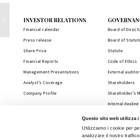
Monnalisa debuts at small cap event in
INVESTOR RELATIONS
GOVERNAN
Paris
Financial calendar
Board of Direct
Press release
Board of Statut
Share Price
Statute
Financial Reports
Code of Ethics
Management Presentations
External auditor
Analyst’s Coverage
Shareholders
Company Profile
Shareholder’s 
Internal dealing
Questo sito web utilizza i
Utilizziamo i cookie per pe
analizzare il nostro traffic