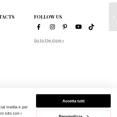
TACTS
FOLLOW US
Ow
Go to the store »
Accetta tutti
cial media e per
ro sito con i
Personalizza