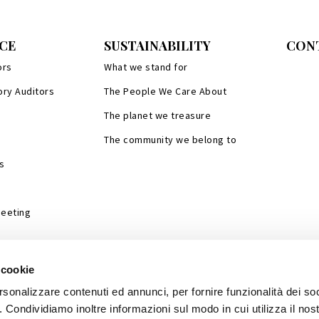
CE
SUSTAINABILITY
CON
ors
What we stand for
ory Auditors
The People We Care About
The planet we treasure
The community we belong to
s
Meeting
 cookie
rsonalizzare contenuti ed annunci, per fornire funzionalità dei so
o. Condividiamo inoltre informazioni sul modo in cui utilizza il nost