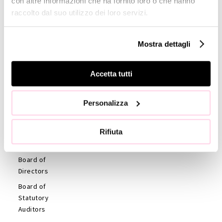
con altre informazioni che ha fornito loro o che hanno
Share Price
raccolto dal suo utilizzo dei loro servizi.
Financial
Reports
Mostra dettagli
Management
Presentations
Accetta tutti
Analyst’s
Coverage
Personalizza
Company
Profile
Rifiuta
GOVERNANCE
Board of
Directors
Board of
Statutory
Auditors