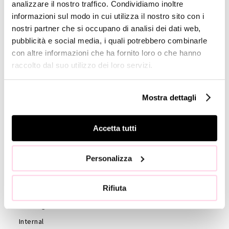
analizzare il nostro traffico. Condividiamo inoltre
informazioni sul modo in cui utilizza il nostro sito con i
GOVERNANCE
nostri partner che si occupano di analisi dei dati web,
Board of
pubblicità e social media, i quali potrebbero combinarle
Directors
con altre informazioni che ha fornito loro o che hanno
raccolto dal suo utilizzo dei loro servizi.
Board of
Statutory
Auditors
Mostra dettagli
Statute
Code of
Accetta tutti
Ethics
External
Personalizza
auditors
Shareholders
Rifiuta
Shareholder’s
Meeting
Internal