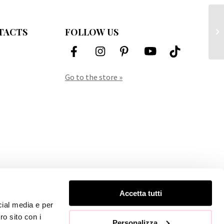
TACTS
FOLLOW US
An
Go to the store »
Accetta tutti
cial media e per
ro sito con i
Personalizza