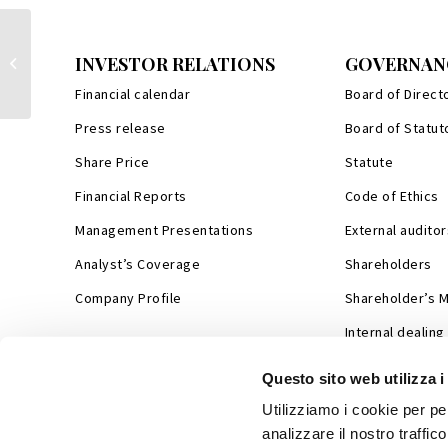
INVESTOR RELATIONS
GOVERNAN
Half Year Report at June 30 2020
Financial calendar
Board of Direct
Press release
Board of Statut
Share Price
Statute
Financial Reports
Code of Ethics
Management Presentations
External auditor
Analyst’s Coverage
Shareholders
Company Profile
Shareholder’s 
Internal dealing
Questo sito web utilizza i
Utilizziamo i cookie per pe
analizzare il nostro traffic