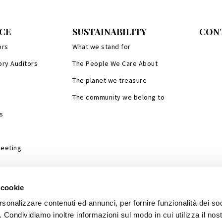
CE
SUSTAINABILITY
CON
ors
What we stand for
ory Auditors
The People We Care About
The planet we treasure
The community we belong to
s
Meeting
 cookie
rsonalizzare contenuti ed annunci, per fornire funzionalità dei so
o. Condividiamo inoltre informazioni sul modo in cui utilizza il nost