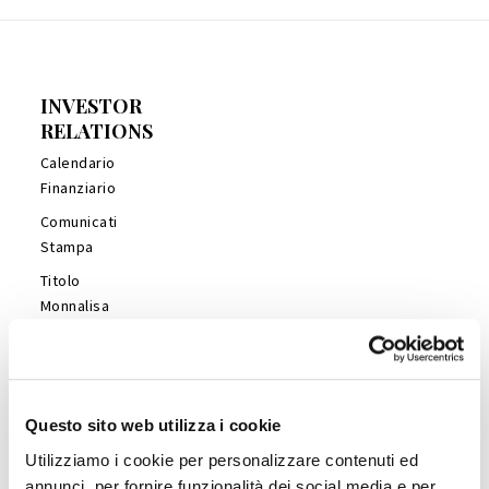
INVESTOR
RELATIONS
Calendario
Finanziario
Comunicati
Stampa
Titolo
Monnalisa
Financial
Reports
Management
Presentations
Questo sito web utilizza i cookie
Copertura
Utilizziamo i cookie per personalizzare contenuti ed
Analisti
annunci, per fornire funzionalità dei social media e per