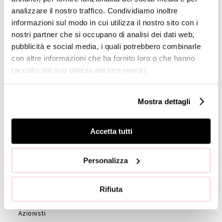
analizzare il nostro traffico. Condividiamo inoltre
Company
informazioni sul modo in cui utilizza il nostro sito con i
Profile
nostri partner che si occupano di analisi dei dati web,
pubblicità e social media, i quali potrebbero combinarle
GOVERNANCE
con altre informazioni che ha fornito loro o che hanno
Consiglio di
raccolto dal suo utilizzo dei loro servizi.
Amministrazione
Collegio
Mostra dettagli
Sindacale
Statuto
Accetta tutti
Etica e
Condotta
Società di
Personalizza
revisione
Azionisti
Rifiuta
Assemblea
Azionisti