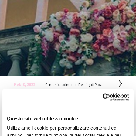
Feb 8, 2022
Comunicato Internal Dealing di Prova
Questo sito web utilizza i cookie
Utilizziamo i cookie per personalizzare contenuti ed
annunci, per fornire funzionalità dei social media e per