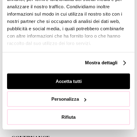
INVESTOR
RELATIONS
analizzare il nostro traffico. Condividiamo inoltre
informazioni sul modo in cui utilizza il nostro sito con i
Calendario
nostri partner che si occupano di analisi dei dati web,
Finanziario
pubblicità e social media, i quali potrebbero combinarle
Comunicati
con altre informazioni che ha fornito loro o che hanno
Stampa
raccolto dal suo utilizzo dei loro servizi.
Titolo
Monnalisa
Mostra dettagli
Financial
Reports
Accetta tutti
Management
Presentations
Copertura
Personalizza
Analisti
Company
Rifiuta
Profile