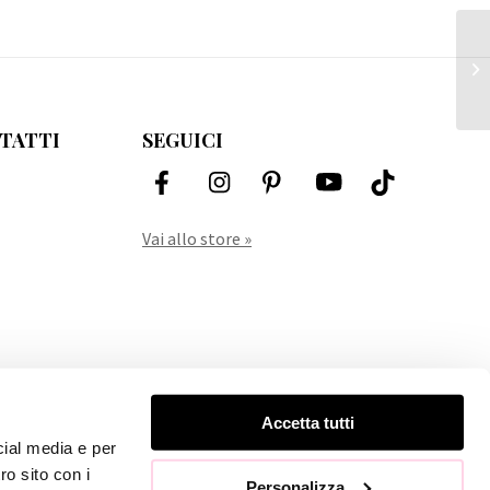
Pr
TATTI
SEGUICI
Vai allo store »
Accetta tutti
cial media e per
ro sito con i
Personalizza