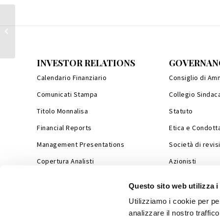
Assessment fornitori
INVESTOR RELATIONS
GOVERNAN
Calendario Finanziario
Consiglio di Am
Comunicati Stampa
Collegio Sindac
Titolo Monnalisa
Statuto
Financial Reports
Etica e Condott
Management Presentations
Società di revis
Copertura Analisti
Azionisti
Company Profile
Assemblea Azion
Questo sito web utilizza i
Internal Dealing
Utilizziamo i cookie per pe
analizzare il nostro traffic