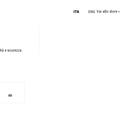
Vai allo store »
ITA
ENG
ità e sicurezza