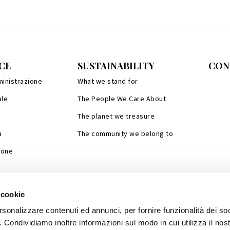
CE
SUSTAINABILITY
CON
ministrazione
What we stand for
ale
The People We Care About
The planet we treasure
a
The community we belong to
ione
isti
 cookie
rsonalizzare contenuti ed annunci, per fornire funzionalità dei so
o. Condividiamo inoltre informazioni sul modo in cui utilizza il nost