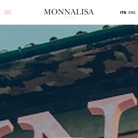
ITA
ENG