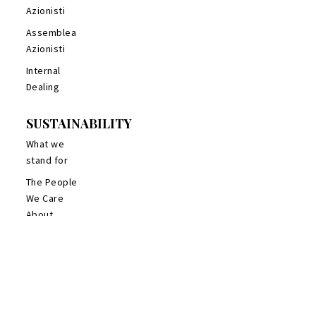
Azionisti
Assemblea
Azionisti
Internal
Dealing
SUSTAINABILITY
What we
stand for
The People
We Care
About
The planet
we treasure
The
community
we belong to