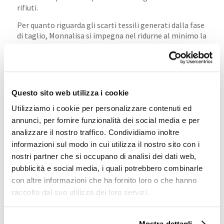
rifiuti.
Per quanto riguarda gli scarti tessili generati dalla fase
di taglio, Monnalisa si impegna nel ridurne al minimo la
produzione ponendo particolare attenzione alle
attività che la precedono, attraverso l’utilizzo di
specifici software a supporto della progettazione dei
modelli, dello sviluppo delle taglie e del piazzamento.
Inoltre, l’impiego di macchine di ultima generazione
Questo sito web utilizza i cookie
consente una maggiore qualità e precisione del taglio,
riducendo la possibilità di errore e, di conseguenza,
Utilizziamo i cookie per personalizzare contenuti ed
minimizzando la produzione di scarto.
annunci, per fornire funzionalità dei social media e per
analizzare il nostro traffico. Condividiamo inoltre
Gli altri rifiuti imputabili all’azienda sono generati
informazioni sul modo in cui utilizza il nostro sito con i
dalla quotidiana gestione operativa aziendale e dalla
nostri partner che si occupano di analisi dei dati web,
gestione delle attività intra-logistiche (per la maggior
parte si tratta di rifiuti generati dagli imballaggi dei
pubblicità e social media, i quali potrebbero combinarle
capi in arrivo presso i magazzini di smistamento).
con altre informazioni che ha fornito loro o che hanno
raccolto dal suo utilizzo dei loro servizi.
Per la carta e la plastica è operativa un’accurata
raccolta differenziata con Eco-Box collocati in tutti gli
uffici Monnalisa.
Mostra dettagli