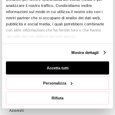
analizzare il nostro traffico. Condividiamo inoltre
Company
informazioni sul modo in cui utilizza il nostro sito con i
Profile
nostri partner che si occupano di analisi dei dati web,
pubblicità e social media, i quali potrebbero combinarle
GOVERNANCE
con altre informazioni che ha fornito loro o che hanno
Consiglio di
raccolto dal suo utilizzo dei loro servizi.
Amministrazione
Collegio
Mostra dettagli
Sindacale
Statuto
Accetta tutti
Etica e
Condotta
Società di
Personalizza
revisione
Azionisti
Rifiuta
Assemblea
Azionisti