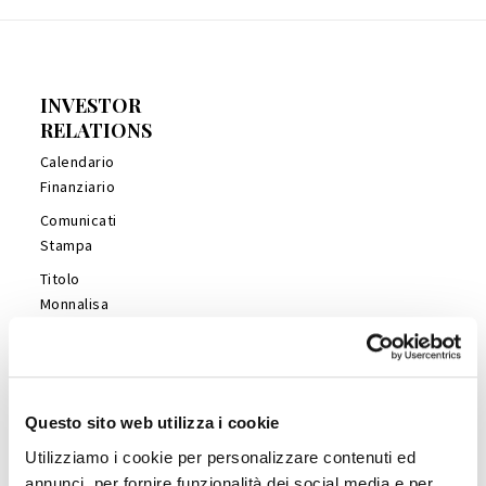
INVESTOR
RELATIONS
Calendario
Finanziario
Comunicati
Stampa
Titolo
Monnalisa
Financial
Reports
Management
Presentations
Questo sito web utilizza i cookie
Copertura
Utilizziamo i cookie per personalizzare contenuti ed
Analisti
annunci, per fornire funzionalità dei social media e per