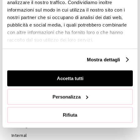
analizzare il nostro traffico. Condividiamo inoltre
informazioni sul modo in cui utilizza il nostro sito con i
GOVERNANCE
nostri partner che si occupano di analisi dei dati web,
Board of
pubblicità e social media, i quali potrebbero combinarle
Directors
con altre informazioni che ha fornito loro o che hanno
raccolto dal suo utilizzo dei loro servizi.
Board of
Statutory
Auditors
Mostra dettagli
Statute
Code of
Accetta tutti
Ethics
External
Personalizza
auditors
Shareholders
Rifiuta
Shareholder’s
Meeting
Internal