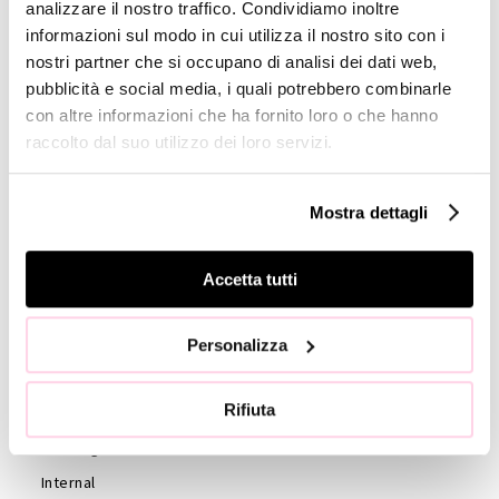
analizzare il nostro traffico. Condividiamo inoltre
informazioni sul modo in cui utilizza il nostro sito con i
GOVERNANCE
nostri partner che si occupano di analisi dei dati web,
Board of
pubblicità e social media, i quali potrebbero combinarle
Directors
con altre informazioni che ha fornito loro o che hanno
raccolto dal suo utilizzo dei loro servizi.
Board of
Statutory
Auditors
Mostra dettagli
Statute
Code of
Accetta tutti
Ethics
External
Personalizza
auditors
Shareholders
Rifiuta
Shareholder’s
Meeting
Internal