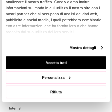
analizzare il nostro traffico. Condividiamo inoltre
Profile
informazioni sul modo in cui utilizza il nostro sito con i
nostri partner che si occupano di analisi dei dati web,
GOVERNANCE
pubblicità e social media, i quali potrebbero combinarle
Consiglio di
con altre informazioni che ha fornito loro o che hanno
Amministrazione
raccolto dal suo utilizzo dei loro servizi.
Collegio
Sindacale
Mostra dettagli
Statuto
Etica e
Accetta tutti
Condotta
Società di
Personalizza
revisione
Azionisti
Rifiuta
Assemblea
Azionisti
Internal