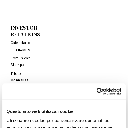
INVESTOR
RELATIONS
Calendario
Finanziario
Comunicati
Stampa
Titolo
Monnalisa
Financial
Reports
Management
Presentations
Questo sito web utilizza i cookie
Copertura
Utilizziamo i cookie per personalizzare contenuti ed
Analisti
annunci, per fornire funzionalità dei social media e per