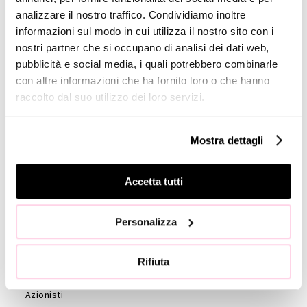
analizzare il nostro traffico. Condividiamo inoltre
Company
informazioni sul modo in cui utilizza il nostro sito con i
Profile
nostri partner che si occupano di analisi dei dati web,
pubblicità e social media, i quali potrebbero combinarle
GOVERNANCE
con altre informazioni che ha fornito loro o che hanno
Consiglio di
raccolto dal suo utilizzo dei loro servizi.
Amministrazione
Collegio
Mostra dettagli
Sindacale
Statuto
Accetta tutti
Etica e
Condotta
Società di
Personalizza
revisione
Azionisti
Rifiuta
Assemblea
Azionisti